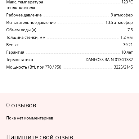
Макс. температура
120 °C
теплоносителя
Дополнительно двухрядные радиаторы оснащены
Рабочее давление
9 атмосфер
верхней воздуховыпускной решеткой, боковыми
Испытательное давление
13.5 атмосфер
декоративными панелями, вентильной вставкой
Объем воды (л)
7.5
для регулирования температуры.
Толщина стенки, мм
1.2 мм
Вес, кг
39.21
Применение
Гарантия
10 лет
Термостатика
DANFOSS RA-N 013G1382
Радиаторы с двумя панелями и двумя
Мощность (Вт), при ?70 / ?50
3225/2145
конвекторами компактны и эффективны. Это делает
их универсальными, подходящими для помещений
любого типа и размеров. Радиаторы типа 22 с
нижним подключением идеальны для частных
домов и коттеджей, также подходят для отопления
0 отзывов
многоквартирных домов, офисных,
административных и общественных помещений.
Пока нет комментариев
Комплектация
Напишите свой отзыв