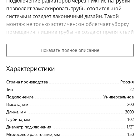
Подключение радиаторов через нижние патрубки
позволяет замаскировать трубы отопительной
системы и создает лаконичный дизайн. Такой
монтаж не только эстетичен: он облегчает уборку
помещения, лишние трубы не создают препятствий
при расстановке мебели.
Показать полное описание
Устройство радиаторов типа 22 Valve Compact
Характеристики
Конструкция двухрядных радиаторов 22 Valve
Compact отражена в их названии:
Страна производства
Россия
Тип
22
первая цифра нумерации – 2 – означает
Подключение
Универсальное
количество панелей с теплоносителем;
Высота, мм
200
вторая цифра – 2 – означает количество
Длина, мм
3000
конвекторов;
Глубина, мм
102
название Valve Compact говорит о возможности
Диаметр подключения
1/2"
нижнего подключения приборов.
Межосевое расстояние, мм
150