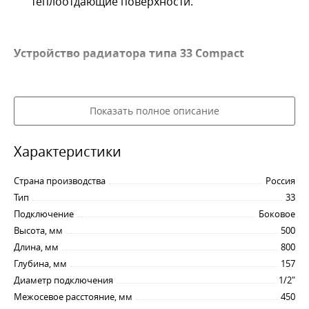
теплоотдающие поверхности.
Устройство радиатора типа 33 Compact
Отопительные панели радиатора сварены из стали
марки 08Ю по технологии контактной сварки
Показать полное описание
токами высокой частоты, что обеспечивает
надежность швов. Панели согревают помещение и
Характеристики
отдают тепло конвекторам, которые усиливают
отопительный эффект, направляя в помещение
Страна производства
Россия
потоки теплого воздуха. Боковое подключение
Тип
33
дополнительно увеличивает эффективность
Подключение
Боковое
радиаторов типа 33, поскольку при таком способе
Высота, мм
500
монтажа создается естественный поток внутри
Длина, мм
800
панелей и они равномерно прогреваются по всей
Глубина, мм
157
площади - как в нижней части, так и в верхней.
Диаметр подключения
1/2"
Межосевое расстояние, мм
450