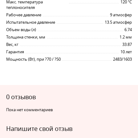
Применение
Макс. температура
120 °C
теплоносителя
Рабочее давление
9 атмосфер
Радиаторы типа 33 Compact рекомендованы для
Испытательное давление
13.5 атмосфер
установки в жилых, офисных и административных
Объем воды (л)
6.74
помещениях большой площади, а также в
Толщина стенки, мм
1.2 мм
помещениях, выходящих на улицу углами.
Вес, кг
33.87
Гарантия
10 лет
Размеры и технические характеристики
Мощность (Вт), при ?70 / ?50
2483/1603
На производственном предприятии LEMAX
радиаторы типа 33 с боковым подключением
выпускаются в следующих размерах и технических
характеристиках:
0 отзывов
высота 300 мм, 500 мм;
Пока нет комментариев
длина от 400 до 3000 мм с шагом 100 мм;
мощность от 761 Вт до 9360 Вт;
Напишите свой отзыв
внутренняя резьба отверстий для