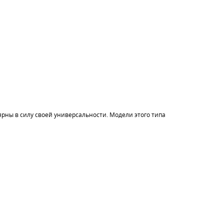
рны в силу своей универсальности. Модели этого типа
 отличаются высокой теплоотдачей и низкой инерцией: