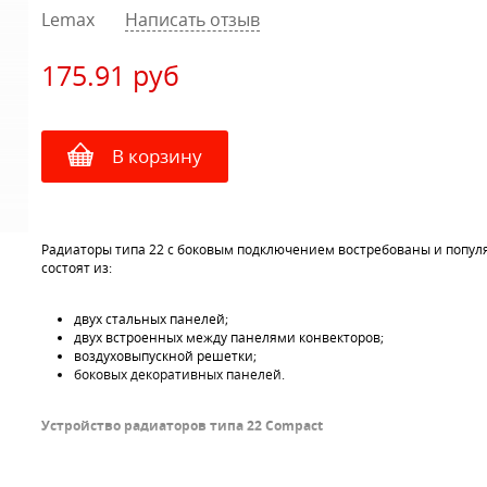
Lemax
Написать отзыв
175.91
руб
В корзину
Радиаторы типа 22 с боковым подключением востребованы и популя
состоят из:
двух стальных панелей;
двух встроенных между панелями конвекторов;
воздуховыпускной решетки;
боковых декоративных панелей.
Устройство радиаторов типа 22 Сompact
Панели радиаторов LEMAX изготовлены из стали толщиной 1,2 мм,