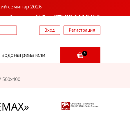
кий семинар 2026
+37529 6110456
звоните 24/7
Вход
Регистрация
 водонагреватели
0
2 500х400
EMAX»