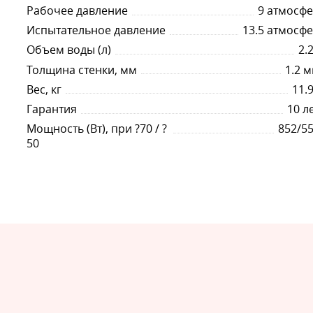
Рабочее давление
9 атмосф
Комплектация
Испытательное давление
13.5 атмосф
Объем воды (л)
2.
В комплект поставки радиаторов типа 22 Compact входят:
Толщина стенки, мм
1.2 
радиатор;
Вес, кг
11.
кронштейн монтажный (2 шт. для радиаторов длиной до 1700 м
комплект монтажный;
Гарантия
10 л
упаковка (пластиковые уголки и накладки, два слоя термоусадо
Мощность (Вт), при ?70 / ?
852/5
паспорт.
50
Гарантийный срок службы радиаторов LEMAX – 10 лет.
Способы подключения