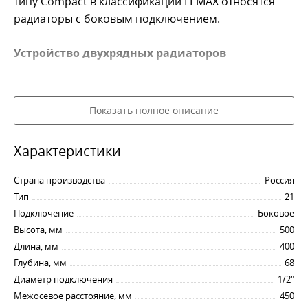
типу Compact в классификации LEMAX относятся
радиаторы с боковым подключением.
Устройство двухрядных радиаторов
Радиаторы типа 21 включают в себя следующие
элементы:
Показать полное описание
отопительные панели - 2 шт.;
Характеристики
конвектор - 1 шт.;
отверстия с внутренней резьбой G1/2"-B - 4 шт.;
Страна производства
Россия
воздуховыпускная решетка - 1 шт.;
Тип
21
декоративные боковые панели - 2 шт.
Подключение
Боковое
Высота, мм
500
Преимущества радиаторов 21 Compact.
Длина, мм
400
Глубина, мм
68
Надежные материалы.
Стальные радиаторы типа
Диаметр подключения
1/2"
21 Compact изготовлены из качественной
Межосевое расстояние, мм
450