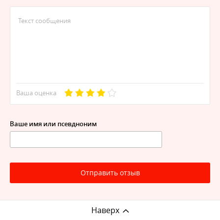
Compact:
высота 300 мм, 500 мм;
длина от 400 до 3000 мм с шагом 100 мм;
глубина 84 мм;
мощность от 452 Вт до 5333 Вт;
внутренняя резьба отверстий для
присоединения к тепломагистралям – G1/2"-B;
Ваша оценка
максимальное рабочее давление 0,9 МПа;
испытательное давление 1,35 МПа;
Ваше имя или псевдноним
максимальная температура теплоносителя
120°С.
Комплектация
Отправить отзыв
В комплект поставки радиаторов типа 21 Compact
входят:
Наверх