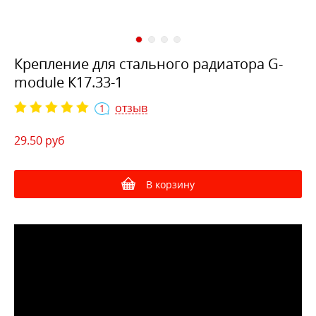
Крепление для стального радиатора G-
module К17.33-1
отзыв
1
29.50
руб
В корзину