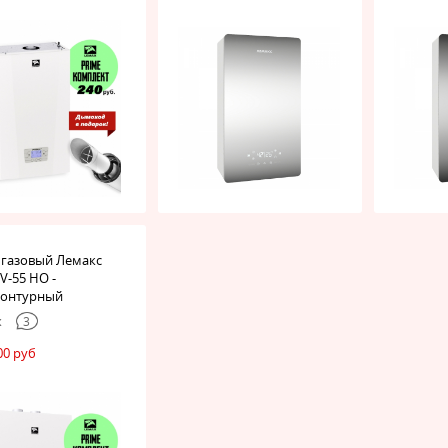
 газовый Лемакс
V-55 НО -
контурный
x
3
00 руб