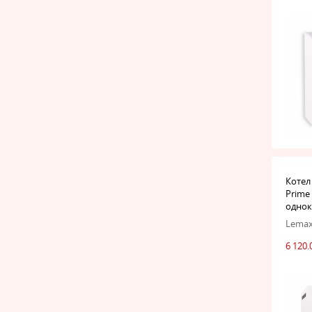
Котел
Prime 
одно
Lema
6 120.