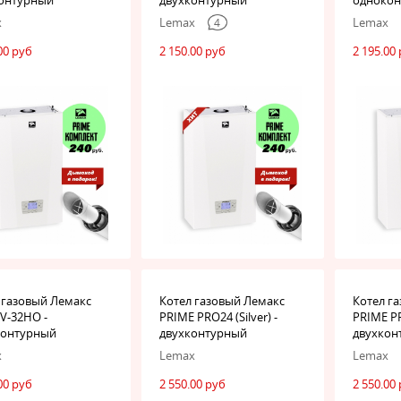
x
Lemax
Lemax
4
00 руб
2 150.00 руб
2 195.00
 газовый Лемакс
Котел газовый Лемакс
Котел г
 V-32НО -
PRIME PRO24 (Silver) -
PRIME PR
контурный
двухконтурный
двухкон
x
Lemax
Lemax
00 руб
2 550.00 руб
2 550.00