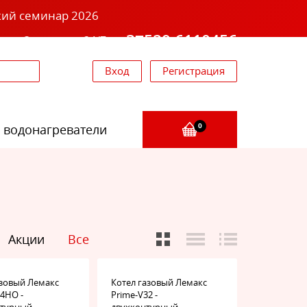
кий семинар 2026
+37529 6110456
звоните 24/7
Вход
Регистрация
 водонагреватели
0
Акции
Все
азовый Лемакс
Котел газовый Лемакс
24НО -
Prime-V32 -
нтурный
двухконтурный