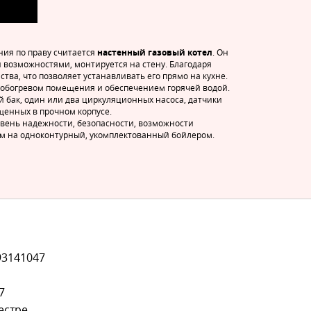
ия по праву считается
настенный газовый котел
. Он
возможностями, монтируется на стену. Благодаря
ва, что позволяет устанавливать его прямо на кухне.
 обогревом помещения и обеспечением горячей водой.
 бак, один или два циркуляционных насоса, датчики
щенных в прочном корпусе.
овень надежности, безопасности, возможности
чем на одноконтурный, укомплектованный бойлером.
93141047
7
естре