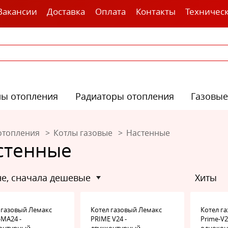
Вакансии
Доставка
Оплата
Контакты
Техничес
лы отопления
Радиаторы отопления
Газовые
отопления
Котлы газовые
Настенные
стенные
ене, сначала дешевые
Хиты
 газовый Лемакс
Котел газовый Лемакс
Котел г
-MA24 -
PRIME V24 -
Prime-V
контурный
двухконтурный
одноко