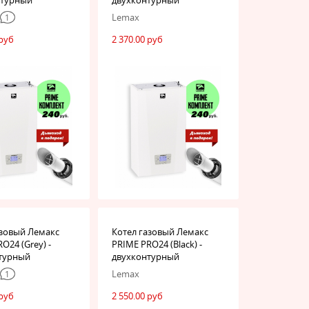
Lemax
1
 руб
2 370.00 руб
азовый Лемакс
Котел газовый Лемакс
O24 (Grey) -
PRIME PRO24 (Black) -
турный
двухконтурный
Lemax
1
 руб
2 550.00 руб