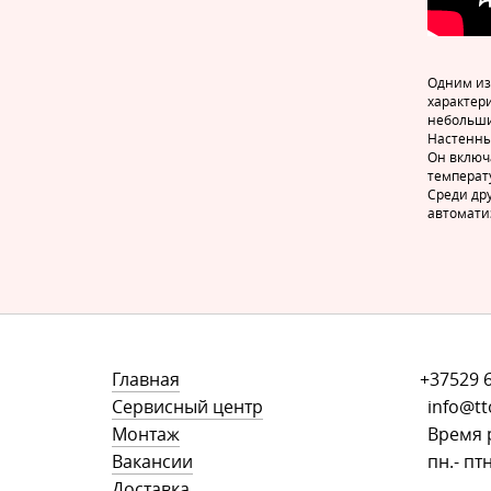
Одним из
характер
небольши
Настенны
Он включ
температ
Среди др
автомати
Главная
+37529 
Сервисный центр
info@tt
Монтаж
Время 
Вакансии
пн.- птн
Доставка