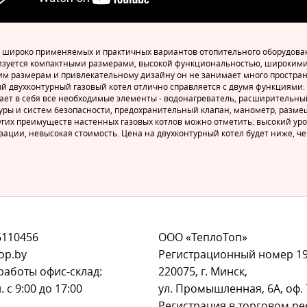
 широко применяемых и практичных вариантов отопительного оборудован
изуется компактными размерами, высокой функциональностью, широкими 
м размерам и привлекательному дизайну он не занимает много пространст
й двухконтурный газовый котел отлично справляется с двумя функциями:
ает в себя все необходимые элементы - водонагреватель, расширительный
уры и систем безопасности, предохранительный клапан, манометр, разме
угих преимуществ настенных газовых котлов можно отметить: высокий ур
зации, невысокая стоимость. Цена на двухконтурный котел будет ниже, 
6110456
ООО «ТеплоТоп»
op.by
Регистрационный номер 1
работы офис-склад:
220075, г. Минск,
. с 9:00 до 17:00
ул. Промышленная, 6А, оф. 
Регистрация в торговом ре